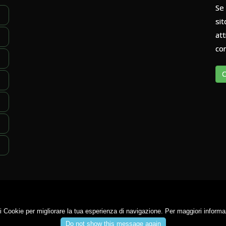
Se 
sit
att
con
C
 i Cookie per migliorare la tua esperienza di navigazione. Per maggiori inform
13
32021
Agordo (BL)
CF 800059