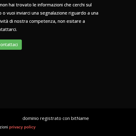
non hai trovato le informazioni che cerchi sul
o o vuoi inviarci una segnalazione riguardo a una
ività di nostra competenza, non esitare a
tattarci.
ontattaci
dominio registrato con bitName
azioni
privacy policy
60259
- P. IVA 00744590258