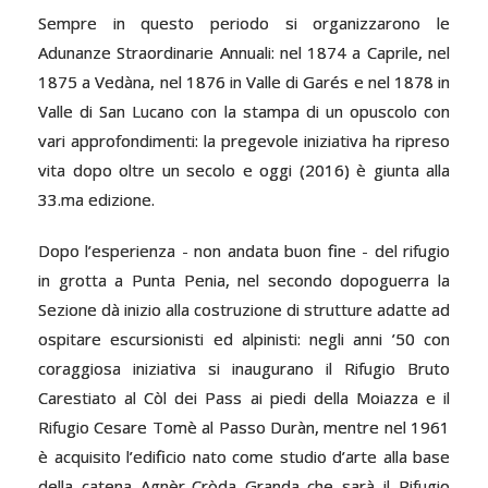
Sempre in questo periodo si organizzarono le
Adunanze Straordinarie Annuali: nel 1874 a Caprile, nel
1875 a Vedàna, nel 1876 in Valle di Garés e nel 1878 in
Valle di San Lucano con la stampa di un opuscolo con
vari approfondimenti: la pregevole iniziativa ha ripreso
vita dopo oltre un secolo e oggi (2016) è giunta alla
33.ma edizione.
Dopo l’esperienza - non andata buon fine - del rifugio
in grotta a Punta Penia, nel secondo dopoguerra la
Sezione dà inizio alla costruzione di strutture adatte ad
ospitare escursionisti ed alpinisti: negli anni ’50 con
coraggiosa iniziativa si inaugurano il Rifugio Bruto
Carestiato al Còl dei Pass ai piedi della Moiazza e il
Rifugio Cesare Tomè al Passo Duràn, mentre nel 1961
è acquisito l’edificio nato come studio d’arte alla base
della catena Agnèr-Cròda Granda che sarà il Rifugio