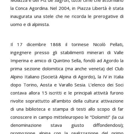
Moiazza e del Piz de Sagrón, tutte cime che attorniano
la Conca Agordina. Nel 2004, in Piazza Libertà è stata
inaugurata una stele che ne ricorda le prerogative di
uomo e di alpinista.
Il 17 dicembre 1868 il torinese Nicolò Pellati,
ingegnere presso gli stabilimenti minerari di Valle
Imperina e amico di Quintino Sella, fondò ad Agordo la
prima sezione dolomitica (ma anche veneta) del Club
Alpino Italiano (Società Alpina di Agordo), la IV in Italia
dopo Torino, Aosta e Varallo Sesia. L’elenco dei Soci
contava allora 15 iscritti e le principali attività furono
rivolte soprattutto all’ambito della cultura: attivazione
di una biblioteca e stampa di testi allo scopo di far
conoscere in campo mitteleuropeo le “Dolomiti” (la cui
denominazione stava giusto diffondendosi);
promozione alpina con la realizzazione del primo