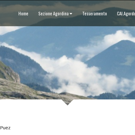
Home
Sezione Agordina
Tesseramento
CAI.Agor
 Puez