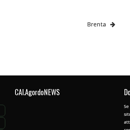
Brenta
CAI.AgordoNEWS
Do
Se 
sit
att
con