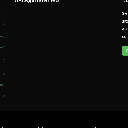
Se 
sit
att
con
C