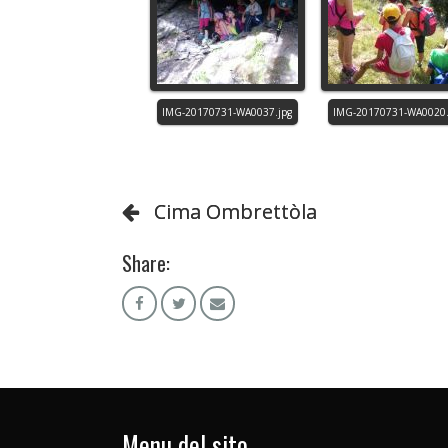
Cima Ombrettòla
Share:
Menu del sito