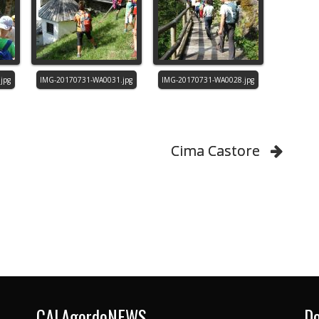
Cima Castore
CAI.AgordoNEWS
Do